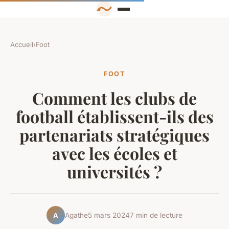
Accueil
›
Foot
FOOT
Comment les clubs de
football établissent-ils des
partenariats stratégiques
avec les écoles et
universités ?
Agathe
5 mars 2024
7 min de lecture
A