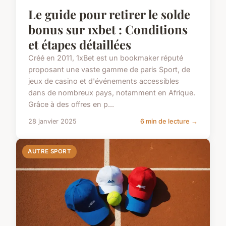
Le guide pour retirer le solde
bonus sur 1xbet : Conditions
et étapes détaillées
Créé en 2011, 1xBet est un bookmaker réputé
proposant une vaste gamme de paris Sport, de
jeux de casino et d'événements accessibles
dans de nombreux pays, notamment en Afrique.
Grâce à des offres en p...
28 janvier 2025
6 min de lecture →
AUTRE SPORT