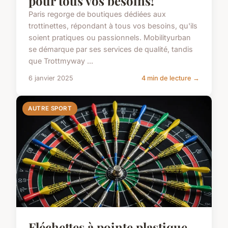
pour tous vos besoins!
Paris regorge de boutiques dédiées aux
trottinettes, répondant à tous vos besoins, qu'ils
soient pratiques ou passionnels. Mobilityurban
se démarque par ses services de qualité, tandis
que Trottmyway ...
6 janvier 2025
4 min de lecture →
AUTRE SPORT
Fléchettes à pointe plastique