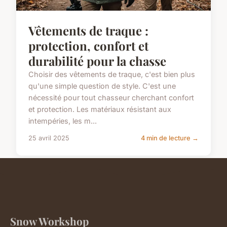
Vêtements de traque :
protection, confort et
durabilité pour la chasse
Choisir des vêtements de traque, c'est bien plus
qu'une simple question de style. C'est une
nécessité pour tout chasseur cherchant confort
et protection. Les matériaux résistant aux
intempéries, les m...
25 avril 2025
4 min de lecture →
Snow Workshop