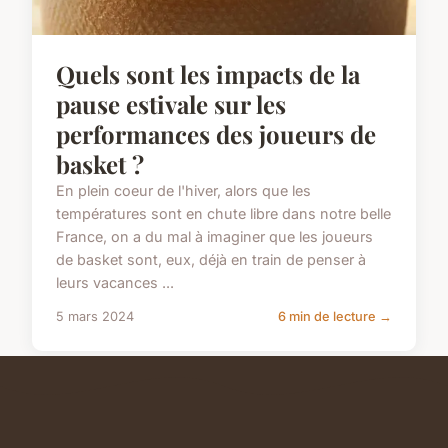
Quels sont les impacts de la
pause estivale sur les
performances des joueurs de
basket ?
En plein coeur de l'hiver, alors que les
températures sont en chute libre dans notre belle
France, on a du mal à imaginer que les joueurs
de basket sont, eux, déjà en train de penser à
leurs vacances ...
5 mars 2024
6 min de lecture →